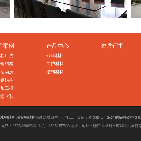
程案例
产品中心
资质证书
结构厂房
镀锌材料
州钢结构
围护材料
钢活动房
结构材料
水钢结构
筋加工棚
拌楼封装
丽水钢结构
瑞安钢结构
温州钢结构公司
等建筑项目生产、施工、安装，质优价低，
找诚
地址：浙江省温州
市鹿城区六虹桥路
77-86002802 手机：15858557599 地址：