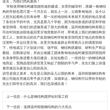
送去，为他们挡风遮雨！
学校使用钢结构建筑能快速的建成，在受到破坏时，搭建一栋钢结
构的学校也需只需一个月左右，就在上一次，云南鲁甸地动，迄今让
人想兴起都有点饥有余悸，那一次的地动给本来就不充裕的地点形成
了各别水平的中伤，尤其是那几个学校，因为地动形成的讲堂和学校
食堂倒塌，给他们的进修形成了很大的艰难，温州程能钢结构有限公
司在时间急迫联络返回受灾地营救的不对，即将派上我们的钢结构安
装工人，加班加点的生产处批钢结构学校食堂偕同其它地点的营救生
活资料一并运往受灾地，在受灾地各族群众和营救兵士的调度协助
下，特地成立了计划设计组、场平组、钢结构搭建组、材料生产和运
载组、后勤保证组，并由云南建工团体鲁甸地动临时建筑指挥部指挥
长亲身带队推进重大项目建设，在短短数日，一排排划一的钢结构拔
地而起，宽阔晶莹的讲堂里又响起了朗朗的学习声，先生们脸上弥漫
着苦难后头家发自心田的高兴。
训导是国之基本，先生是公国的朵儿公国的将来，温州程能钢结构有
限公司能在苦难后寄予鼎力支撑，深感幸运，钢结构可以带给学校的
先生们和学生们的高兴，我们也深感欣喜！
上一信息：
什么是钢结构搅拌站封装工程
下一信息：
选择温州程能钢结构的六大优点