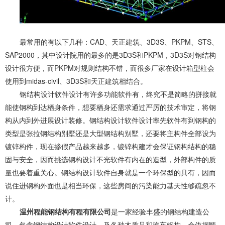
最常用的有以下几种：CAD、天正建筑、3D3S、PKPM、STS、
SAP2000，其中设计院用的最多的是3D3S和PKPM，3D3S对钢结构
设计很方便，而PKPM对规则结构不错，而很多厂家在设计箱型柱会
使用到midas-civil、3D3S和天正建筑相结合。
钢结构设计软件设计有许多功能软件有，终究不是简略的拼接就
能使钢构到达栖身条件，想要栖身还需求通过严厉的技术审定，将钢
构从内到外进展设计装修。钢结构设计软件设计率先软件有到钢构的
类型是张拉钢结构别墅还是大型钢结构别墅，还要将主构件全部设为
镀锌构件，现在掺假产品越来越多，镀锌构建才会保证钢构结构的稳
固与安全，因而挑选钢构设计不光软件有内在的造型，外部构件的质
量也要着重关心。钢结构设计软件自身就是一个环保型的具有，因而
说住进钢构外面也是相当环保，这些房间的污染能力基天性够疏忽不
计。
温州程能钢结构有程有限公司
是一家经验丰盛的钢结构建造公
司，包含钢结构设计软件设计，及各种木质品和汽车钢构，会依据顾