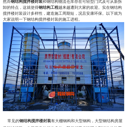
钢结构搅拌楼封装
然而
和钢结构物流仓库存在可轻型门式及可从新拆
钢结构工程
卸的特点，这就使得
越来越遭到大家的欢迎。实在钢结构
搅拌楼封装设计多样性，建造施工周期短，况且安康环保。以下就为
大家说明一下钢结构搅拌楼封装的施工进程。
常见的
钢结构搅拌楼封装
有大棚钢构和大型钢构，大型钢结构房屋